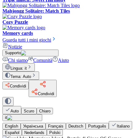
Mahjongg Solitaire: Match Tiles
Cozy Puzzle
Memory cards
Guarda tutti i mini giochi
Notizie
Supporto
Chi siamo
Comunità
Aiuto
Lingua
:
it
Tema
:
Auto
Condividi
Condividi
Auto
Scuro
Chiaro
it
English
Українська
Français
Deutsch
Português
Italiano
Español
Nederlands
Polski