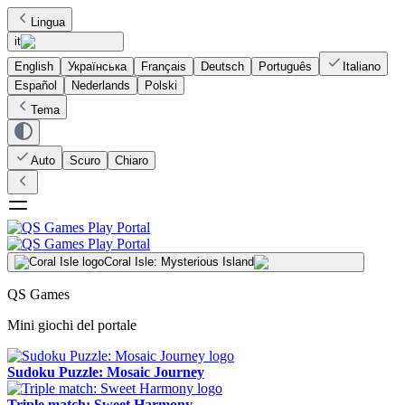
Lingua
it
English
Українська
Français
Deutsch
Português
Italiano
Español
Nederlands
Polski
Tema
Auto
Scuro
Chiaro
Coral Isle: Mysterious Island
QS Games
Mini giochi del portale
Sudoku Puzzle: Mosaic Journey
Triple match: Sweet Harmony