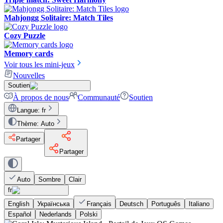
Mahjongg Solitaire: Match Tiles
Cozy Puzzle
Memory cards
Voir tous les mini-jeux
Nouvelles
Soutien
À propos de nous
Communauté
Soutien
Langue
:
fr
Thème
:
Auto
Partager
Partager
Auto
Sombre
Clair
fr
English
Українська
Français
Deutsch
Português
Italiano
Español
Nederlands
Polski