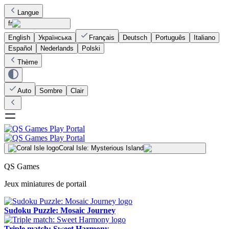
Langue
fr
English
Українська
Français
Deutsch
Português
Italiano
Español
Nederlands
Polski
Thème
Auto
Sombre
Clair
Coral Isle: Mysterious Island
QS Games
Jeux miniatures de portail
Sudoku Puzzle: Mosaic Journey
Triple match: Sweet Harmony