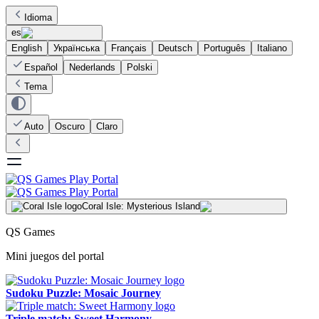
Idioma
es
English
Українська
Français
Deutsch
Português
Italiano
Español
Nederlands
Polski
Tema
Auto
Oscuro
Claro
Coral Isle: Mysterious Island
QS Games
Mini juegos del portal
Sudoku Puzzle: Mosaic Journey
Triple match: Sweet Harmony