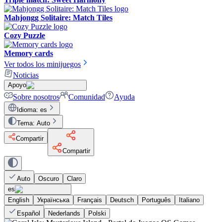
Mahjongg Solitaire: Match Tiles
Cozy Puzzle
Memory cards
Ver todos los minijuegos
Noticias
Apoyo
Sobre nosotros
Comunidad
Ayuda
Idioma
:
es
Tema
:
Auto
Compartir
Compartir
Auto
Oscuro
Claro
es
English
Українська
Français
Deutsch
Português
Italiano
Español
Nederlands
Polski